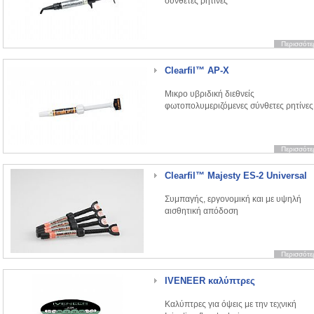
σύνθετες ρητίνες
Περισσότε
Clearfil™ AP-X
Μικρο υβριδική διεθνείς
φωτοπολυμεριζόμενες σύνθετες ρητίνες
Περισσότε
Clearfil™ Majesty ES-2 Universal
Συμπαγής, εργονομική και με υψηλή
αισθητική απόδοση
Περισσότε
IVENEER καλύπτρες
Καλύπτρες για όψεις με την τεχνική