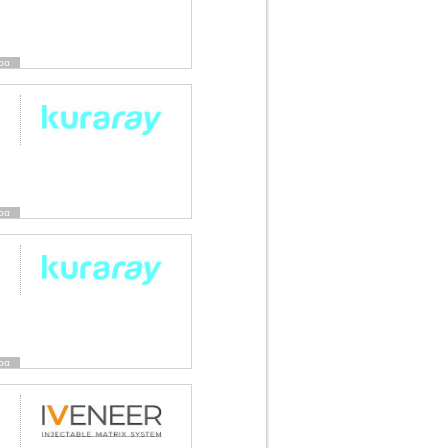
ρα
ρα
ρα