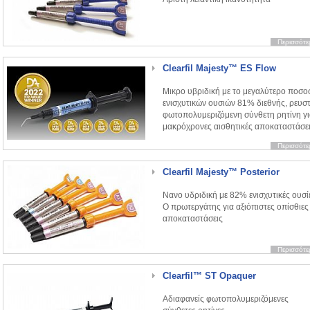
Περισσότε
Clearfil Majesty™ ES Flow
Μικρο υβριδική με το μεγαλύτερο ποσο
ενισχυτικών ουσιών 81% διεθνής, ρευστ
φωτοπολυμεριζόμενη σύνθετη ρητίνη γ
μακρόχρονες αισθητικές αποκαταστάσε
Περισσότε
Clearfil Majesty™ Posterior
Νανο υδριδική με 82% ενισχυτικές ουσί
Ο πρωτεργάτης για αξιόπιστες οπίσθιες
αποκαταστάσεις
Περισσότε
Clearfil™ ST Opaquer
Αδιαφανείς φωτοπολυμεριζόμενες