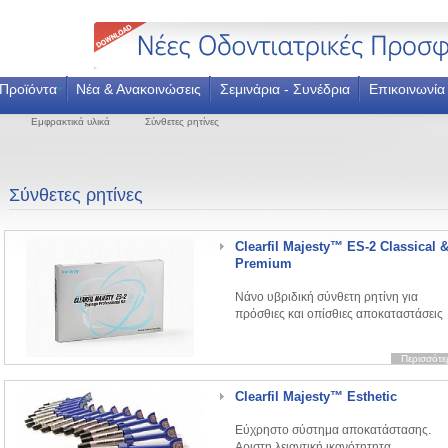
Προϊόντα
Νέα & Ανακοινώσεις
Σεμινάρια - Συνέδρια
Επικοινωνία
Εμφρακτικά υλικά
Σύνθετες ρητίνες
Σύνθετες ρητίνες
Clearfil Majesty™ ES-2 Classical 
Premium
Νάνο υβριδική σύνθετη ρητίνη για
πρόσθιες και οπίσθιες αποκαταστάσεις
Περισσότε
Clearfil Majesty™ Esthetic
Εύχρηστο σύστημα αποκατάστασης.
Αριστη λειαντική ικανότητητα