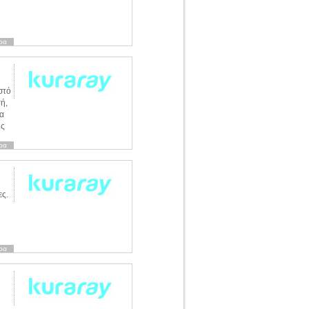
ρα
στό
ή,
ια
ις
ρα
ες.
ρα