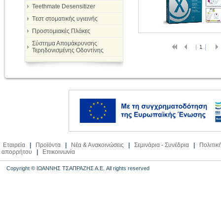
Teethmate Desensitizer
Tεστ στοματικής υγιεινής
Προστομιακές Πλάκες
Σύστημα Απομάκρυνσης
|
|
1
Τερηδονισμένης Οδοντίνης
Εταιρεία
|
Προϊόντα
|
Νέα & Ανακοινώσεις
|
Σεμινάρια - Συνέδρια
|
Πολιτικ
απορρήτου
|
Επικοινωνία
Copyright © ΙΩΑΝΝΗΣ ΤΣΑΠΡΑΖΗΣ Α.Ε. All rights reserved