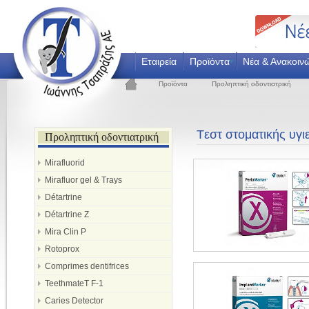
Εταιρεία
Προϊόντα
Νέα & Ανακοιν
Προϊόντα
Προληπτική οδοντιατρική
Tεστ στοματικής υγι
Προληπτική οδοντιατρική
Mirafluorid
Mirafluor gel & Trays
Détartrine
Détartrine Z
Mira Clin P
Rotoprox
Comprimes dentifrices
TeethmateT F-1
Caries Detector