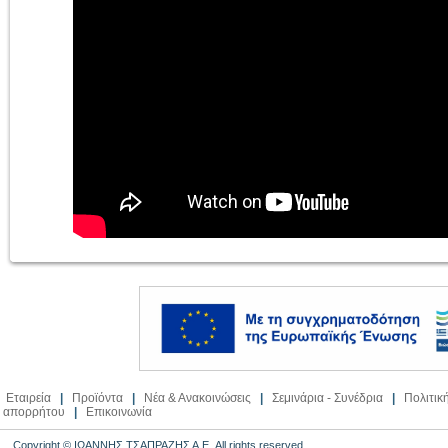
Εταιρεία
|
Προϊόντα
|
Νέα & Ανακοινώσεις
|
Σεμινάρια - Συνέδρια
|
Πολιτικ
απορρήτου
|
Επικοινωνία
Copyright © ΙΩΑΝΝΗΣ ΤΣΑΠΡΑΖΗΣ Α.Ε. All rights reserved